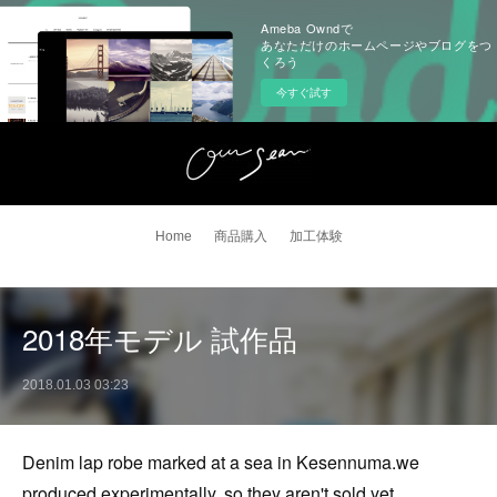
Ameba Owndで
あなただけのホームページやブログをつ
くろう
今すぐ試す
Home
商品購入
加工体験
2018年モデル 試作品
2018.01.03 03:23
Denim lap robe marked at a sea in Kesennuma.we
produced experimentally, so they aren't sold yet.