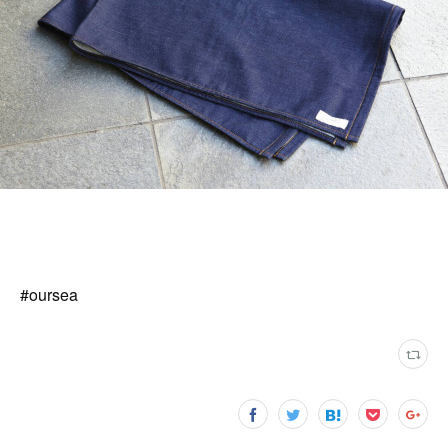
#oursea